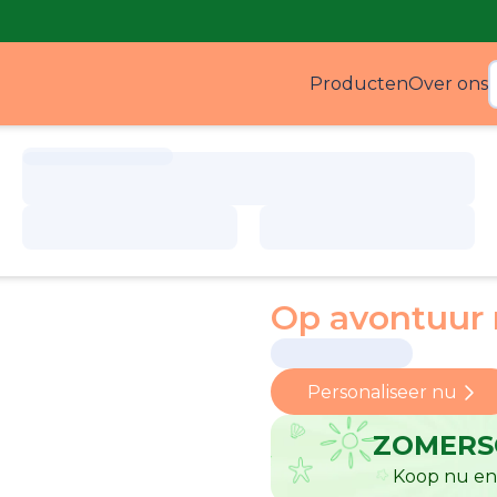
Producten
Over ons
Produ
Op avontuur
Personaliseer nu
ZOMERS
Koop nu en