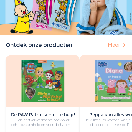
Ontdek onze producten
Meer
De PAW Patrol schiet te hulp!
Peppa kan alles wo
Een hartverwarmend boek over
Je kunt alles worden wat je
behulpzaamheid en vriendschap met
in dit gepersonaliseerde P
de kleine held en PAW Patrol in de
boek vol lol en plezie