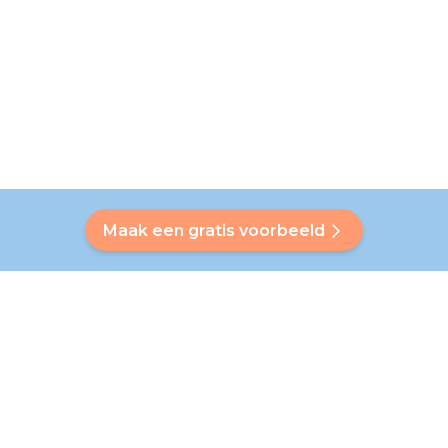
Maak een gratis voorbeeld
Heb je een vraag?
Onze Bubbly helpt je een antwoord op maat te vinden. Heb