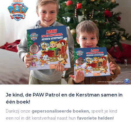
Patrol terwijl ze kerstavond redden dankzij teamwork,
Snelle levering
vriendschap en een avontuurlijke en behulpzame
houding.
Je kind, de PAW Patrol en de Kerstman samen in
één boek!
Dankzij onze
gepersonaliseerde boeken,
speelt je kind
een rol in dit kerstverhaal naast hun
favoriete helden!