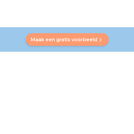
Maak een gratis voorbeeld
Heb je een vraag?
Onze Bubbly helpt je een antwoord op maat te vinden. Heb
je je antwoord niet gevonden? Geen probleem! Op deze
pagina verwijzen we je graag door naar onze klantenservice
die je verder helpt.