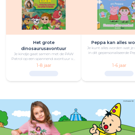
Het grote
Peppa kan alles wo
Je kunt alles worden wat je
dinosaurusavontuur
in dit gepersonaliseerde P
Je kindje gaat samen met de PAW
boek vol lol en plezie
Patrol op een spannend avontuur vol
opwindende uitdagingen,
1-8 jaar
1-6 jaar
reddingsacties en dinosaurussen.