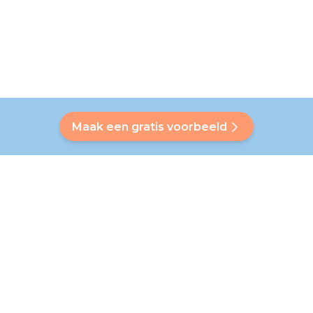
Maak een gratis voorbeeld
Heb je een vraag?
Onze Bubbly helpt je een antwoord op maat te vinden. Heb
je je antwoord niet gevonden? Geen probleem! Op deze
pagina verwijzen we je graag door naar onze klantenservice