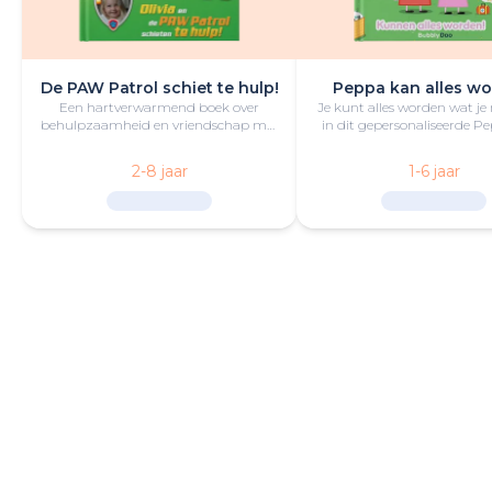
De PAW Patrol schiet te hulp!
Peppa kan alles wo
Een hartverwarmend boek over
Je kunt alles worden wat je
behulpzaamheid en vriendschap met
in dit gepersonaliseerde P
de kleine held en PAW Patrol in de
boek vol lol en plezie
hoofdrol.
2-8 jaar
1-6 jaar