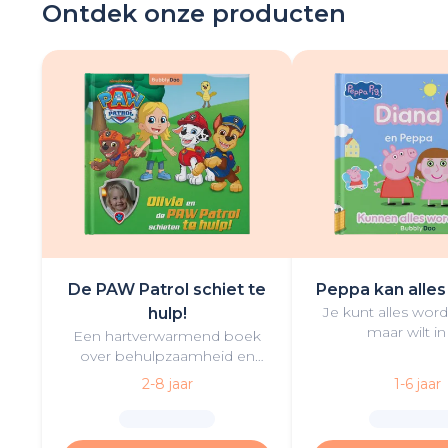
Ontdek onze producten
De PAW Patrol schiet te
Peppa kan alles
Je kunt alles wor
hulp!
maar wilt in
Een hartverwarmend boek
gepersonaliseer
over behulpzaamheid en
Big-boek vol lol e
vriendschap met de kleine
2-8 jaar
1-6 jaar
held en PAW Patrol in de
hoofdrol.