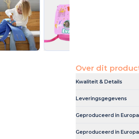
Over dit produc
Kwaliteit & Details
De rugzak is van hoogwaard
Leveringsgegevens
Deze unieke rugzak wordt i
Geproduceerd in Europa
geleverd. Exactere leverings
worden berekend.
Onze rugzakken worden in Eur
Geproduceerd in Europa