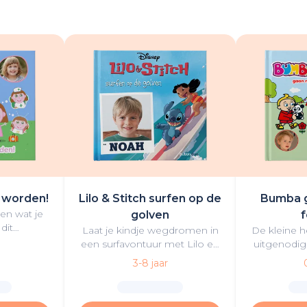
 worden!
Lilo & Stitch surfen op de
Bumba g
den wat je
golven
f
 dit
Laat je kindje wegdromen in
De kleine h
de Peppa
een surfavontuur met Lilo en
uitgenodigd
n plezier!
Stitch om de betekenis van
van Bumb
3-8 jaar
'ohana te ontdekken terwijl ze
alleen no
de golven te bedwingen.