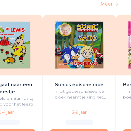
Meer
aat naar een
Sonics epische race
Bar
In dit gepersonaliseerde
I
eestje
boek neemt je kind het
boe
eld en Bumba zijn
samen met Team Sonic op
“Mal
 voor het feestje
tegen enkele van hun
Bar
ina. Ze moeten
0-4 jaar
3-9 jaar
grootste rivalen in een
g een cadeautje
spannende race.
vinden…