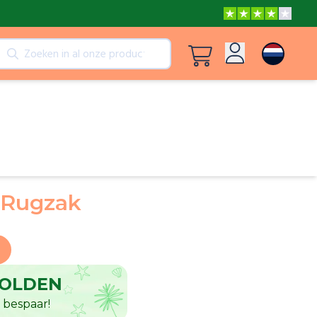
cten
Alle producten bekijken
Inloggen
Op avontuur met Peppa en Mama Big
Aanmelden
Frozen Een liefde om voor te smelten
 Rugzak
Frozen Een liefde om voor te smelten
OLDEN
 bespaar!