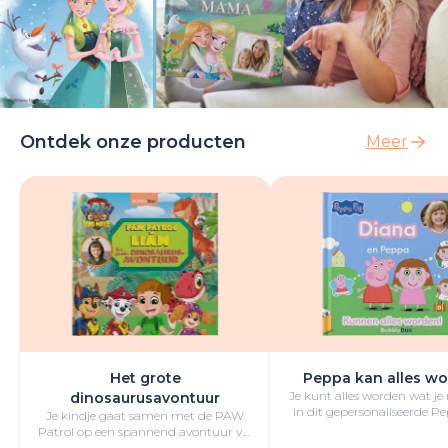
Ontdek onze producten
Meer
Het grote
Peppa kan alles wo
Je kunt alles worden wat je
dinosaurusavontuur
in dit gepersonaliseerde P
Je kindje gaat samen met de PAW
boek vol lol en plezie
Patrol op een spannend avontuur vol
opwindende uitdagingen,