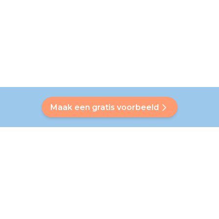
Maak een gratis voorbeeld
Heb je een vraag?
Onze Bubbly helpt je een antwoord op maat te vinden. Heb