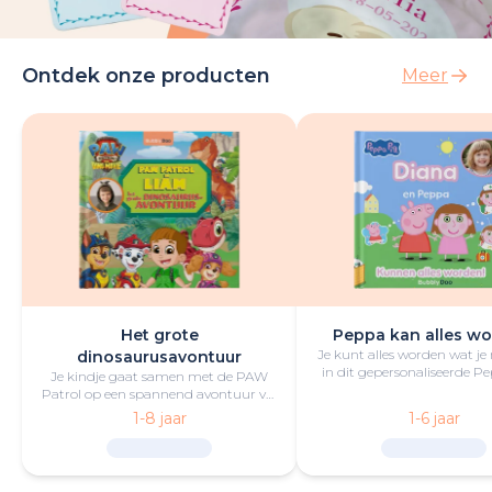
Ontdek onze producten
Meer
Het grote
Peppa kan alles wo
Je kunt alles worden wat je
dinosaurusavontuur
in dit gepersonaliseerde P
Je kindje gaat samen met de PAW
boek vol lol en plezie
Patrol op een spannend avontuur vol
opwindende uitdagingen,
1-8 jaar
1-6 jaar
reddingsacties en dinosaurussen.