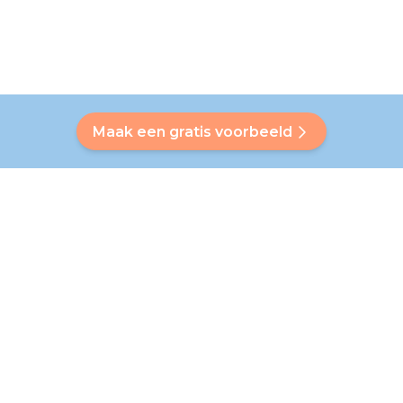
Maak een gratis voorbeeld
Heb je een vraag?
Onze Bubbly helpt je een antwoord op maat te vinden. Heb
je je antwoord niet gevonden? Geen probleem! Op deze
pagina verwijzen we je graag door naar onze klantenservice
die je verder helpt.