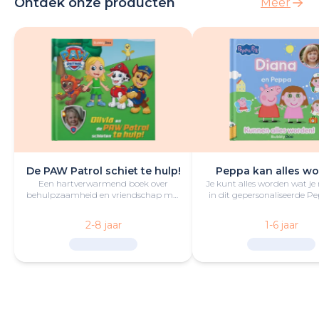
Ontdek onze producten
Meer
De PAW Patrol schiet te hulp!
Peppa kan alles wo
Een hartverwarmend boek over
Je kunt alles worden wat je
behulpzaamheid en vriendschap met
in dit gepersonaliseerde P
de kleine held en PAW Patrol in de
boek vol lol en plezie
hoofdrol.
2-8 jaar
1-6 jaar