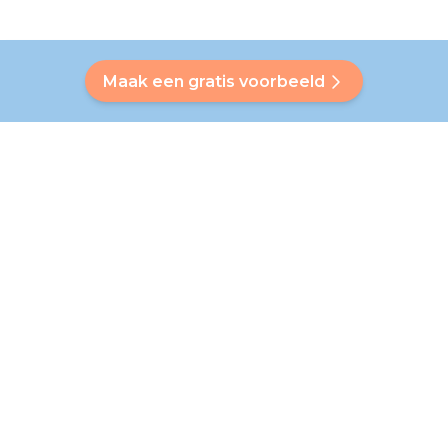
Maak een gratis voorbeeld
Heb je een vraag?
Onze Bubbly helpt je een antwoord op maat te vinden. Heb
je je antwoord niet gevonden? Geen probleem! Op deze
pagina verwijzen we je graag door naar onze klantenservice
die je verder helpt.
Ga naar de veelgestelde vragen