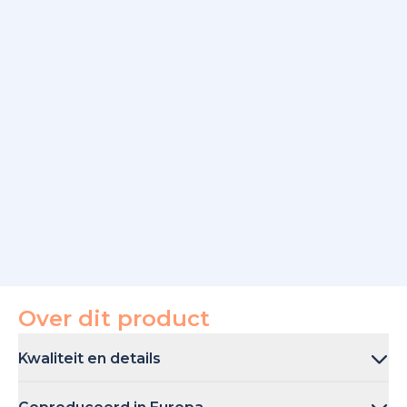
Over dit product
Kwaliteit en details
Dit deken is gemaakt van gecertificeerde stof: 100%