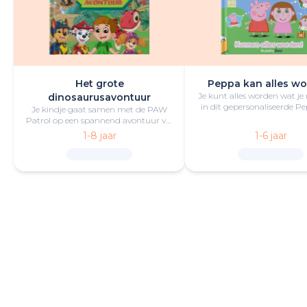
Het grote
Peppa kan alles wo
Je kunt alles worden wat je
dinosaurusavontuur
in dit gepersonaliseerde P
Je kindje gaat samen met de PAW
boek vol lol en plezie
Patrol op een spannend avontuur vol
opwindende uitdagingen,
1-8 jaar
1-6 jaar
reddingsacties en dinosaurussen.