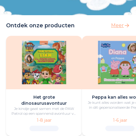
Ontdek onze producten
Meer
Het grote
Peppa kan alles wo
Je kunt alles worden wat je
dinosaurusavontuur
in dit gepersonaliseerde P
Je kindje gaat samen met de PAW
boek vol lol en plezie
Patrol op een spannend avontuur vol
opwindende uitdagingen,
1-8 jaar
1-6 jaar
reddingsacties en dinosaurussen.