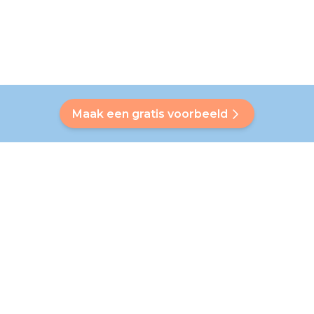
Maak een gratis voorbeeld
Heb je een vraag?
Onze Bubbly helpt je een antwoord op maat te vinden. Heb
je je antwoord niet gevonden? Geen probleem! Op deze
pagina verwijzen we je graag door naar onze klantenservice
die je verder helpt.