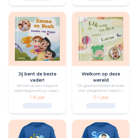
Jij bent de beste
Welkom op deze
vader!
wereld
Vertrek op een magisch
Dit gepersonaliseerde boek
vaderdagavontuur waarin
voor pasgeboren baby's is
jouw kind(eren) de
een hartverwarmend
1-8 jaar
0-1 jaar
vaardigheden van vader
geschenk voor de kleine en
test(en) door middel van
zijn of haar familie.
leuke uitdagingen. Zal hij
erin slagen en de trofee
voor de allerbeste vader
winnen?