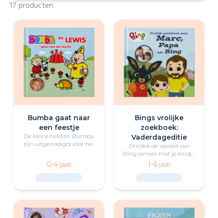
17 producten
Bumba gaat naar
Bings vrolijke
een feestje
zoekboek:
De kleine held en Bumba
Vaderdageditie
zijn uitgenodigd voor het
Ontdek de wereld van
feestje van Bumbina. Ze
Bing samen met je kindje,
moeten alleen nog een
diens vader, en Bing en
0-4 jaar
1-6 jaar
cadeautje vinden…
zijn vriendjes in dit
gepersonaliseerde
zoekboek!