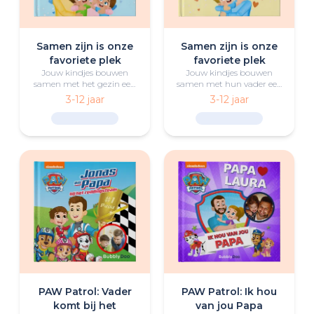
Samen zijn is onze
Samen zijn is onze
favoriete plek
favoriete plek
Jouw kindjes bouwen
Jouw kindjes bouwen
samen met het gezin een
samen met hun vader een
spannend fort en
spannend fort en
3-12 jaar
3-12 jaar
ontdekken door speels
ontdekken door speels
teamwork dat de beste
teamwork dat de beste
plekken ontstaan uit liefde
plekken ontstaan uit liefde
en verbondenheid.
en verbondenheid.
PAW Patrol: Vader
PAW Patrol: Ik hou
komt bij het
van jou Papa