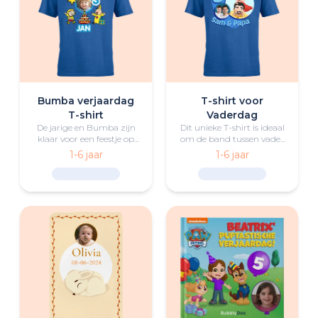
Bumba verjaardag
T-shirt voor
T-shirt
Vaderdag
De jarige en Bumba zijn
Dit unieke T-shirt is ideaal
klaar voor een feestje op
om de band tussen vader
dit leuke gepersonaliseerde
en kind te vieren.
1-6 jaar
1-6 jaar
T-shirt met leeftijd!