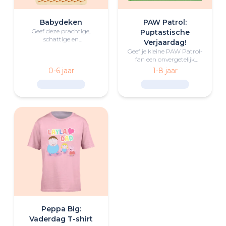
Babydeken
PAW Patrol:
Geef deze prachtige,
Puptastische
schattige en
Verjaardag!
gepersonaliseerde
Geef je kleine PAW Patrol-
babydeken aan de
fan een onvergetelijk
pasgeboren baby en het
verjaardagscadeau met
0-6 jaar
1-8 jaar
gezin cadeau.
dit gepersonaliseerde PAW
Patrol-
verjaardagsavontuur.
Peppa Big:
Vaderdag T-shirt