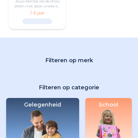
Jouw kleintje zal de show
stelen met deze unieke en
kwalitatieve vader en kind
1-6 jaar
Peppa Big T-shirt.
Filteren op merk
Filteren op categorie
Gelegenheid
School