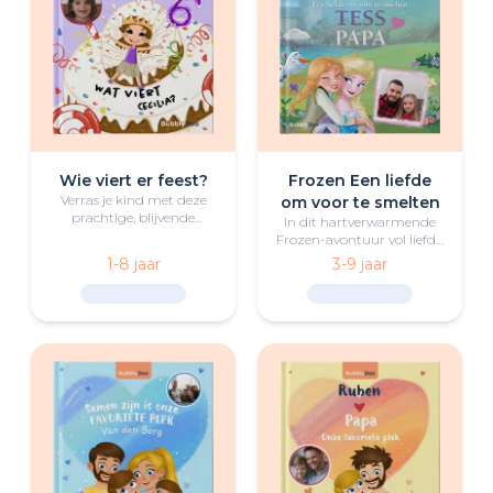
Wie viert er feest?
Frozen Een liefde
Verras je kind met deze
om voor te smelten
prachtige, blijvende
In dit hartverwarmende
verjaardagsherinnering!
Frozen-avontuur vol liefde,
Een magisch verhaal
vreugde en magische
1-8 jaar
3-9 jaar
waarin de kleine lezer
momenten verkent je
ontdekt hoe leuk
kindje de bijzondere band
verjaardagen zijn.
met een dierbare persoon
in diens leven.